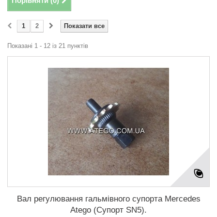
Порівняти (
0
)
1
2
Показати все
Показані 1 - 12 із 21 пунктів
Вал регулювання гальмівного супорта Mercedes
Atego (Супорт SN5).