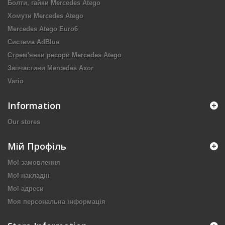
Болти, гайки Mercedes Atego
Хомути Mercedes Atego
Mercedes Atego Euro6
Система AdBlue
Стрем'янки ресори Mercedes Atego
Запчастини Mercedes Axor
Vario
Information
Our stores
Мій Профіль
Мої замовлення
Мої накладні
Мої адреси
Моя персональна інформація