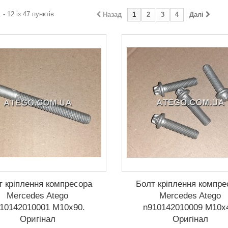
 - 12 із 47 пунктів
Назад
1
2
3
4
Далі
т кріплення компресора
Болт кріплення компре
Mercedes Atego
Mercedes Atego
10142010001 M10x90.
n910142010009 M10x
Оригінал
Оригінал