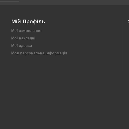
Мій Профіль
Мої замовлення
Мої накладні
Мої адреси
Моя персональна інформація