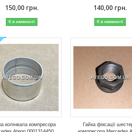
150,00 грн.
140,00 грн.
Є в наявності
Є в наявності
ка колінвала компресора
Гайка фіксації шесте
cedes Atego 0001314450
компресора Mercedes A