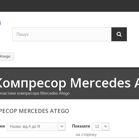
Atego
Компресор Mercedes 
пчастини компресора Mercedes Atego
ЕСОР MERCEDES ATEGO
ння
Показати
Назва: від А до Я
12
на сторінку