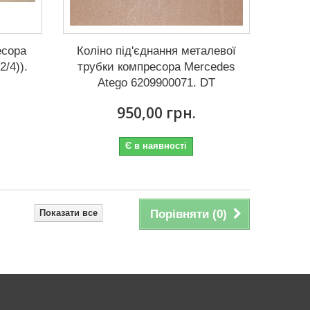
есора
Коліно під'єднання металевої
2/4)).
трубки компресора Mercedes
Atego 6209900071. DT
950,00 грн.
Є в наявності
Показати все
Порівняти (
0
)