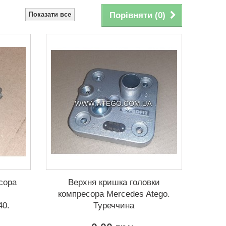
Показати все
Порівняти (
0
)
сора
Верхня кришка головки
компресора Mercedes Atego.
40.
Туреччина