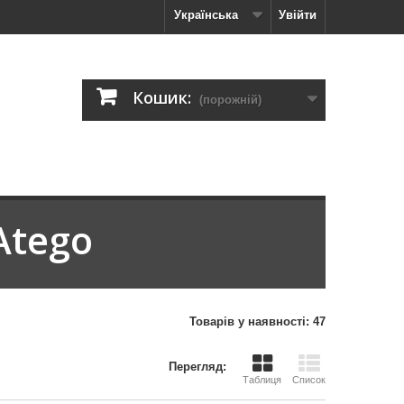
Українська
Увійти
Кошик:
(порожній)
Atego
Товарів у наявності: 47
Перегляд:
Таблиця
Список