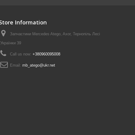
Store Information
Запчастини Mercedes Atego, Axor, Тернопіль Лесі
Українки 39
Call us now:
+380960095008
Email:
mb_atego@ukr.net