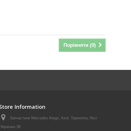
Порівняти (
0
)
Store Information
Запчастини Mercedes Atego, Axor, Тернопіль Лесі
Українки 39