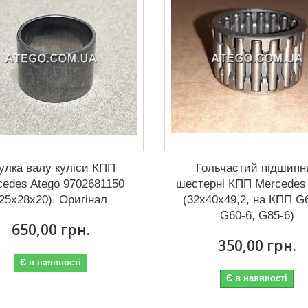
улка валу куліси КПП
Гольчастий підшипн
cedes Atego 9702681150
шестерні КПП Mercedes
(25x28x20). Оригінал
(32x40x49,2, на КПП G
G60-6, G85-6)
650,00 грн.
350,00 грн.
Є в наявності
Є в наявності