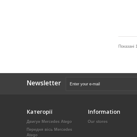
Показані 1
Newsletter
Категорії
Information
Двигун Mercedes Atego
Our stores
Передня вісь Mercedes
Atego