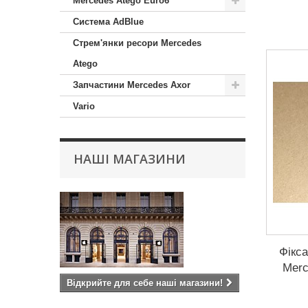
Mercedes Atego Euro6
Система AdBlue
Стрем'янки ресори Mercedes
Atego
Запчастини Mercedes Axor
Vario
НАШІ МАГАЗИНИ
Фікс
Merc
Відкрийте для себе наші магазини!