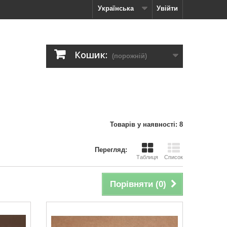
Українська
Увійти
Кошик:
(порожній)
Товарів у наявності: 8
Перегляд:
Таблиця
Список
Порівняти (
0
)