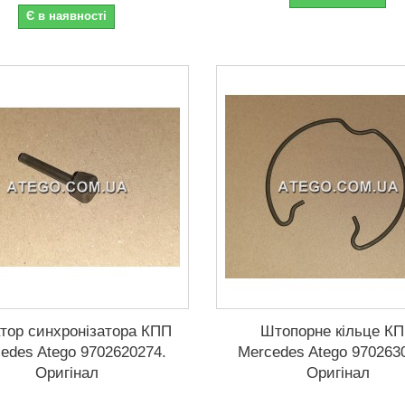
Є в наявності
атор синхронізатора КПП
Штопорне кільце К
edes Atego 9702620274.
Mercedes Atego 970263
Оригінал
Оригінал