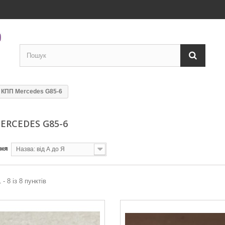
КПП Mercedes G85-6
ERCEDES G85-6
ння
Назва: від А до Я
 - 8 із 8 пунктів