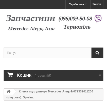
Увійти
Українська
Кошик:
(порожній)
Клема акумулятора Mercedes Atego N072332011200
(мінусова). Оригінал