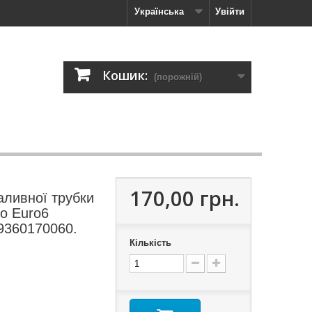
Українська
Увійти
Кошик:
(порожній)
170,00 грн.
аливної трубки
o Euro6
9360170060.
Кількість