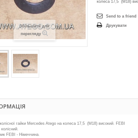
колеса 17,5 (M18) ви
Send to a friend
Друкувати
Збільшити для
перегляду
ОРМАЦІЯ
колісної гайки Mercedes Atego на колеса 17,5 (M18) високий. FEBI
 колісний.
ик FEBI - Німеччина.