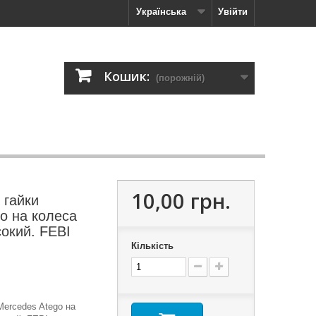
Українська
Увійти
Кошик:
(порожній)
10,00 грн.
 гайки
o на колеса
сокий. FEBI
Кількість
Mercedes Atego на