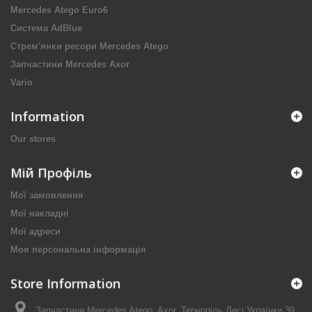
Mercedes Atego Euro6
Система AdBlue
Стрем'янки ресори Mercedes Atego
Запчастини Mercedes Axor
Vario
Information
Our stores
Мій Профіль
Мої замовлення
Мої накладні
Мої адреси
Моя персональна інформація
Store Information
Запчастини Mercedes Atego, Axor, Тернопіль Лесі Українки 39