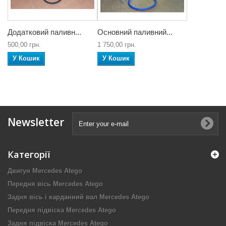
Додатковий паливн...
Основний паливний...
500,00 грн.
1 750,00 грн.
У Кошик
У Кошик
Newsletter
Категорії
Двигун Mercedes Atego
Передня вісь Mercedes Atego
Задня вісь і карданний вал Mercedes Atego
Передня підвіска Mercedes Atego
Задня підвіска Mercedes Atego