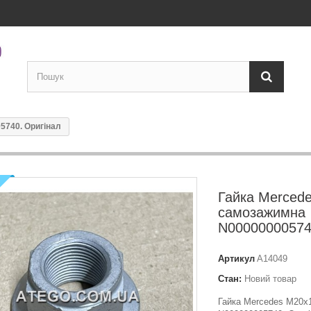
5740. Оригінал
Гайка Merced
самозажимна
N00000000574
Артикул
A14049
Стан:
Новий товар
Гайка Mercedes M20x