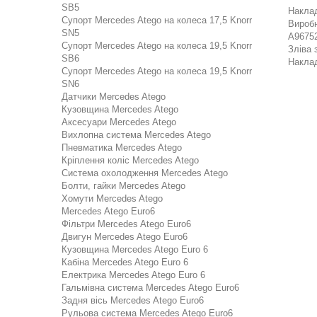
SB5
Наклад
Супорт Mercedes Atego на колеса 17,5 Knorr
Виробн
SN5
A96752
Супорт Mercedes Atego на колеса 19,5 Knorr
Зліва 
SB6
Наклад
Супорт Mercedes Atego на колеса 19,5 Knorr
SN6
Датчики Mercedes Atego
Кузовщина Mercedes Atego
Аксесуари Mercedes Atego
Вихлопна система Mercedes Atego
Пневматика Mercedes Atego
Кріплення коліс Mercedes Atego
Система охолодження Mercedes Atego
Болти, гайки Mercedes Atego
Хомути Mercedes Atego
Mercedes Atego Euro6
Фільтри Mercedes Atego Euro6
Двигун Mercedes Atego Euro6
Кузовщина Mercedes Atego Euro 6
Кабіна Mercedes Atego Euro 6
Електрика Mercedes Atego Euro 6
Гальмівна система Mercedes Atego Euro6
Задня вісь Mercedes Atego Euro6
Рульова система Mercedes Atego Euro6