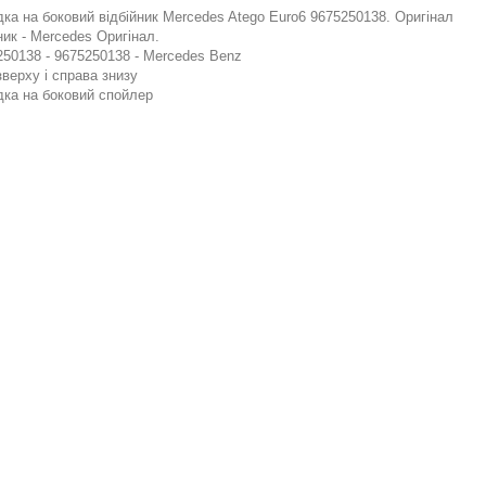
ка на боковий відбійник Mercedes Atego Euro6 9675250138. Оригінал
ик - Mercedes Оригінал.
50138 - 9675250138 - Mercedes Benz
зверху і справа знизу
ка на боковий спойлер