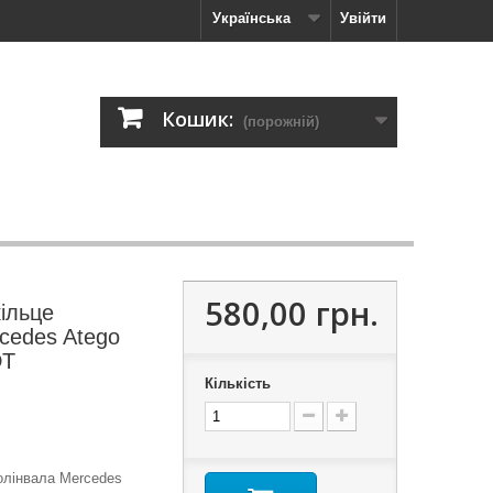
Українська
Увійти
Кошик:
(порожній)
580,00 грн.
ільце
cedes Atego
DT
Кількість
олінвала Mercedes