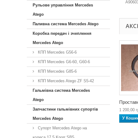
A90603
Рульове управління Mercedes
Atego
Паливна система Mercedes Atego
АКС
Коробка передач і зчеплення
Mercedes Atego
КПП Mercedes G56-6
КПП Mercedes G6-60, G60-6
КПП Mercedes G85-6
КПП Mercedes Atego ZF S5-42
Гальмівна система Mercedes
Atego
Проставо
Запчастини гальмівних супортів
1 200,00 г
У Коши
Mercedes Atego
Супорт Mercedes Atego на
колеса 17,5 Knorr SB5