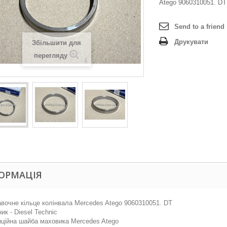
Atego 9060310051. DT
Send to a friend
Друкувати
Збільшити для
перегляду
ОРМАЦІЯ
вочне кільце колінвала Mercedes Atego 9060310051. DT
ик - Diesel Technic
ційна шайба маховика Mercedes Atego