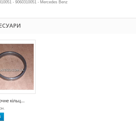
10051 - 9060310051 - Mercedes Benz
ЕСУАРИ
чне кільц...
рн.
к