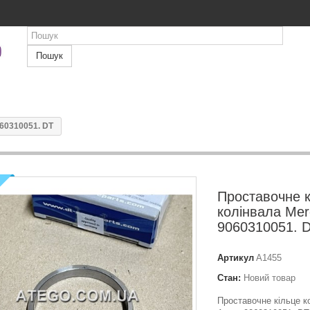
Пошук
60310051. DT
Проставочне к
колінвала Mer
9060310051. 
Артикул
A1455
Стан:
Новий товар
Проставочне кільце к