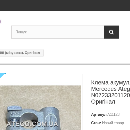
0 (мінусова). Оригінал
Клема акумул
Mercedes Ate
N072332011200
Оригінал
Артикул
A11123
Стан:
Новий товар