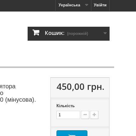
Українська
Увійти
Кошик:
(порожній)
450,00 грн.
ятора
go
 (мінусова).
Кількість