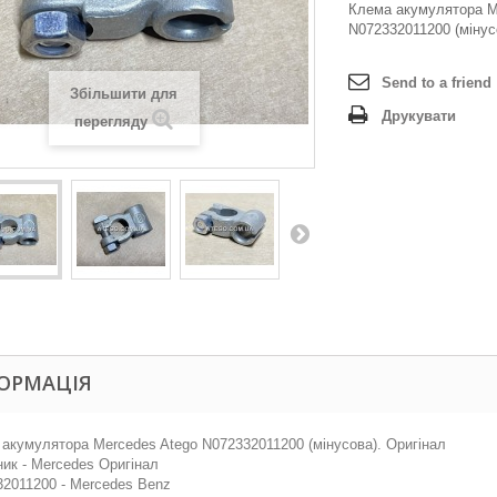
Клема акумулятора M
N072332011200 (мінус
Send to a friend
Збільшити для
Друкувати
перегляду
ОРМАЦІЯ
акумулятора Mercedes Atego N072332011200 (мінусова). Оригінал
ик - Mercedes Оригінал
2011200 - Mercedes Benz