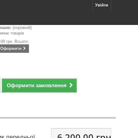
Увійти
ошик:
(порожній)
емає товарів
,00 грн.
Всього:
Оформити
Оформити замовлення
6 200,00 грн.
ик передньої