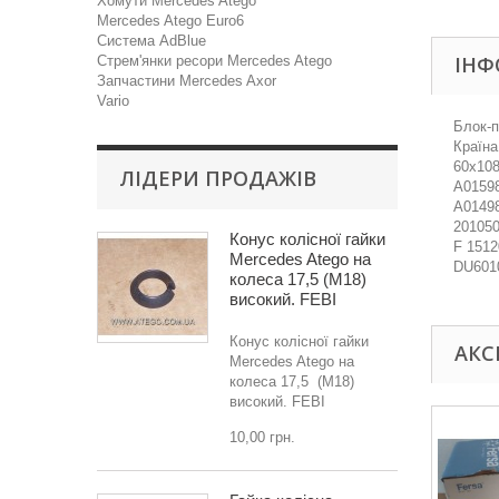
Хомути Mercedes Atego
Mercedes Atego Euro6
Система AdBlue
ІНФ
Стрем'янки ресори Mercedes Atego
Запчастини Mercedes Axor
Vario
Блок-п
Країна
60x10
ЛІДЕРИ ПРОДАЖІВ
A01598
A01498
201050
Конус колісної гайки
F 1512
Mercedes Atego на
DU601
колеса 17,5 (M18)
високий. FEBI
Конус колісної гайки
АКС
Mercedes Atego на
колеса 17,5 (M18)
високий. FEBI
10,00 грн.