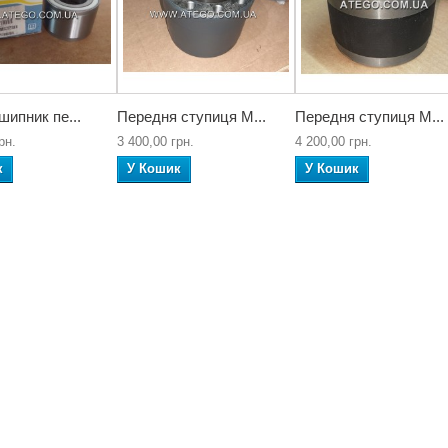
шипник пе...
Передня ступиця M...
Передня ступиця M...
рн.
3 400,00 грн.
4 200,00 грн.
к
У Кошик
У Кошик