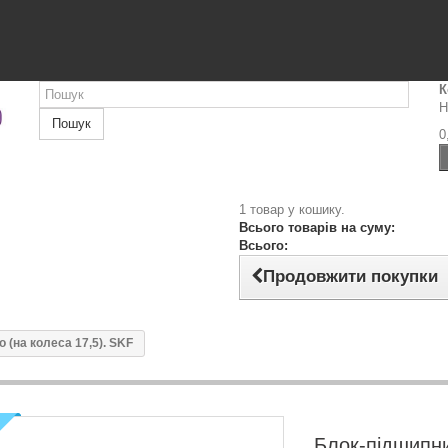
К
Н
Пошук
0
1 товар у кошику.
Всього товарів на суму:
Всього:
Продовжити покупки
 (на колеса 17,5). SKF
Блок-підшипн