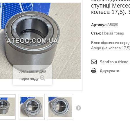
ступиці Merce
колеса 17,5).
Артикул
A5089
Стан:
Новий товар
Блок-підшипник перед
Atego (на колеса 17,5
Send to a friend
Друкувати
Збільшити для
перегляду