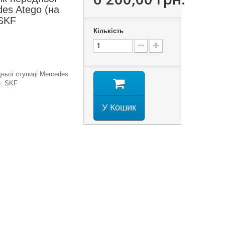
des Atego (на
 SKF
Кількість
ньої ступиці Mercedes
). SKF
У Кошик