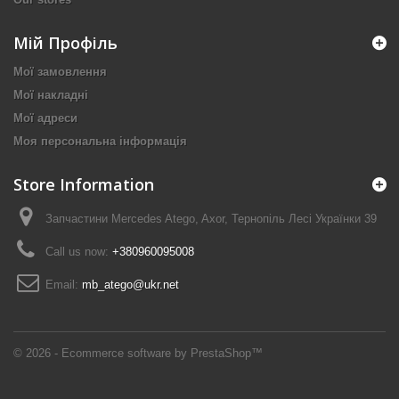
Мій Профіль
Мої замовлення
Мої накладні
Мої адреси
Моя персональна інформація
Store Information
Запчастини Mercedes Atego, Axor, Тернопіль Лесі Українки 39
Call us now:
+380960095008
Email:
mb_atego@ukr.net
© 2026 - Ecommerce software by PrestaShop™