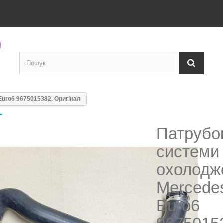
uro6 9675015382. Оригінал
Патрубо
системи
охолодж
Mercede
Euro6