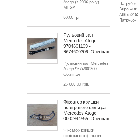
Atego (з 2006 року).
Патрубок 
MEGA
Виробник 
A96750153
50,00 грн.
Патрубок 
Рульовий вал
Mercedes Atego
9704601109 -
9674600309. Оригінал
Рульовий вал Mercedes
Atego 9674600309.
Оригінал
26 000,00 грн.
Фіксатор кришки
повітряного фільтра
Mercedes Atego
0000944555. Оригінал
Фіксатор кришки
повітряного фільтра