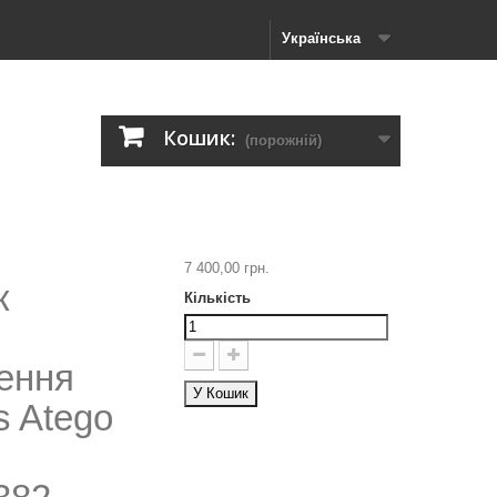
Українська
Кошик:
(порожній)
7 400,00 грн.
к
Кількість
ення
У Кошик
s Atego