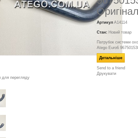
9675015
Оригіна
Артикул
A14114
Стан:
Новий товар
Патрубок системи ох
Atego Euro6 96750153
Детальніше
Send to a friend
Друкувати
и для перегляду