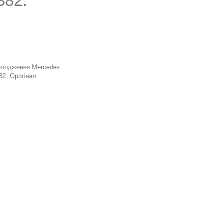
382.
л
олодження Mercedes
82. Оригінал