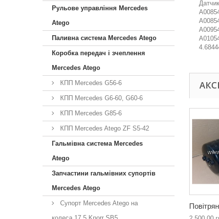
Датчик
Рульове управління Mercedes
A00854
A00854
Atego
A00954
Паливна система Mercedes Atego
A01054
4.6844
Коробка передач і зчеплення
Mercedes Atego
КПП Mercedes G56-6
АКС
КПП Mercedes G6-60, G60-6
КПП Mercedes G85-6
КПП Mercedes Atego ZF S5-42
Гальмівна система Mercedes
Atego
Запчастини гальмівних супортів
Mercedes Atego
Супорт Mercedes Atego на
Повітрян
колеса 17,5 Knorr SB5
2 500,00 г