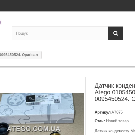
0095450524. Оригінал
Датчик конде
Atego 0105450
0095450524. О
Артикул
A7075
Стан:
Новий товар
Датчик конденсату Me