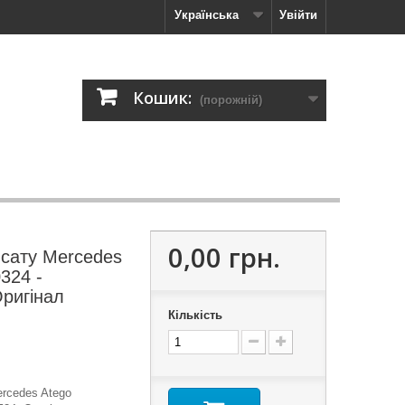
Українська
Увійти
Кошик:
(порожній)
0,00 грн.
нсату Mercedes
324 -
ригінал
Кількість
rcedes Atego