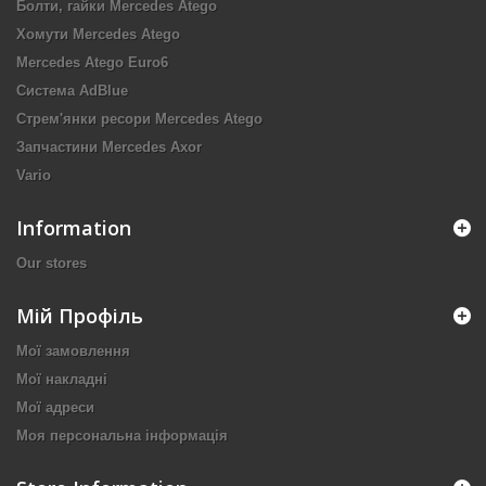
Болти, гайки Mercedes Atego
Хомути Mercedes Atego
Mercedes Atego Euro6
Система AdBlue
Стрем'янки ресори Mercedes Atego
Запчастини Mercedes Axor
Vario
Information
Our stores
Мій Профіль
Мої замовлення
Мої накладні
Мої адреси
Моя персональна інформація