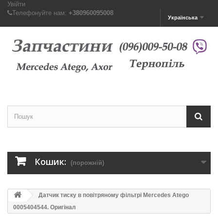
Увійти
Телефонуйте нам:
+380960095008
Українська
Кошик:
(порожній)
Датчик тиску в повітряному фільтрі Mercedes Atego
0005404544. Оригінал