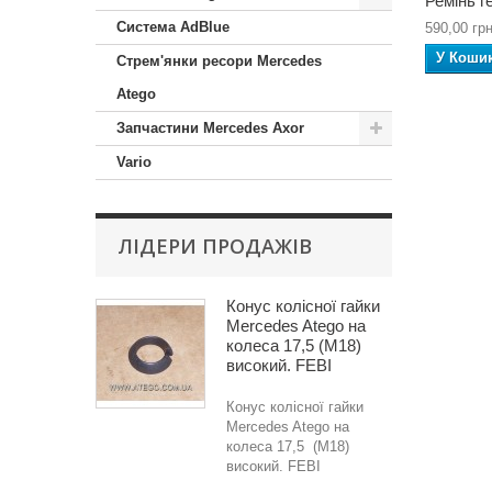
Ремінь г
Система AdBlue
590,00 грн
У Коши
Стрем'янки ресори Mercedes
Atego
Запчастини Mercedes Axor
Vario
ЛІДЕРИ ПРОДАЖІВ
Конус колісної гайки
Mercedes Atego на
колеса 17,5 (M18)
високий. FEBI
Конус колісної гайки
Mercedes Atego на
колеса 17,5 (M18)
високий. FEBI