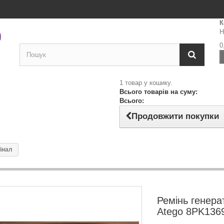
К
Н
0
1 товар у кошику.
Всього товарів на суму:
Всього:
Продовжити покупки
інал
Ремінь генера
Atego 8PK1369