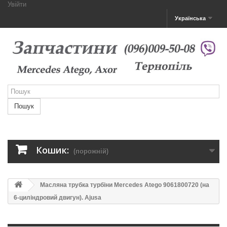
Увійти
Українська
Пошук
Кошик:
(порожній)
Масляна трубка турбіни Mercedes Atego 9061800720 (на
6-циліндровий двигун). Ajusa